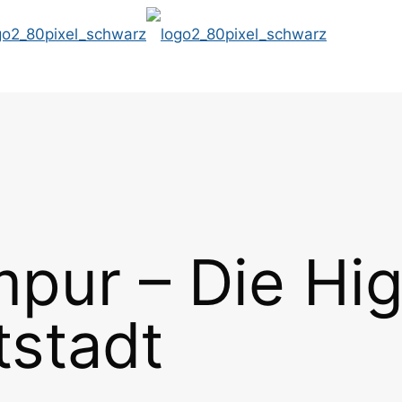
pur – Die Hig
tstadt