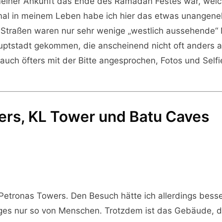
meiner Ankunft das Ende des Ramadan Festes war, welc
te mal in meinem Leben habe ich hier das etwas unange
 Straßen waren nur sehr wenige „westlich aussehende“
auptstadt gekommen, die anscheinend nicht oft anders
ch öfters mit der Bitte angesprochen, Fotos und Selfie
wers, KL Tower und Batu Caves
 Petronas Towers. Den Besuch hätte ich allerdings bess
ages nur so von Menschen. Trotzdem ist das Gebäude, d