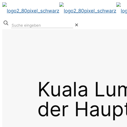
✕
Kuala Lum
der Haup