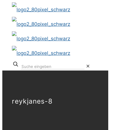
✕
reykjanes-8