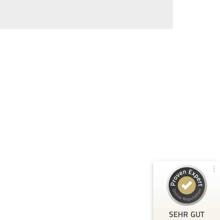
Kundenbewertungen und Erfahrungen zu
80Pixel
99%
SEHR GUT
Empfehlungen auf
ProvenExpert.com
4,79 / 5,00
104
209
Bewertungen von 2
Bewertungen auf
anderen Quellen
ProvenExpert.com
Blick aufs ProvenExpert-Profil werfen
T.
3.3.2026
5
SEHR GUT
Toller Kurs, bei dem ich sehr viel gelernt habe