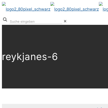
✕
reykjanes-6