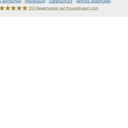
 einreichen
·
Impressum
·
Datenschutz
·
Vertrag widerrufen
313
Bewertungen auf ProvenExpert.com
80Pixel