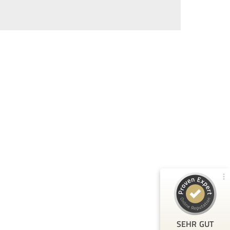
Kundenbewertungen und Erfahrungen zu
80Pixel
99%
SEHR GUT
Empfehlungen auf
ProvenExpert.com
4,79 / 5,00
104
209
Bewertungen von 2
Bewertungen auf
anderen Quellen
ProvenExpert.com
Blick aufs ProvenExpert-Profil werfen
T.
3.3.2026
5
SEHR GUT
Toller Kurs, bei dem ich sehr viel gelernt habe