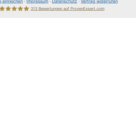
 einreichen
·
Impressum
·
Datenschutz
·
Vertrag widerrufen
313
Bewertungen auf ProvenExpert.com
80Pixel