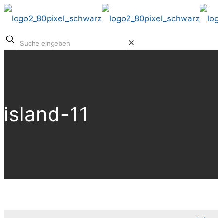
✕
island-11