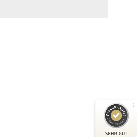
Kundenbewertungen und Erfahrungen zu
80Pixel
99%
SEHR GUT
Empfehlungen auf
ProvenExpert.com
4,79 / 5,00
104
209
Bewertungen von 2
Bewertungen auf
anderen Quellen
ProvenExpert.com
Blick aufs ProvenExpert-Profil werfen
T.
3.3.2026
5
SEHR GUT
Toller Kurs, bei dem ich sehr viel gelernt habe