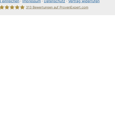
 einreichen
·
Impressum
·
Datenschutz
·
Vertrag widerrufen
313
Bewertungen auf ProvenExpert.com
80Pixel