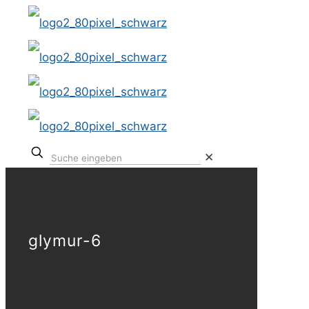
✕
glymur-6