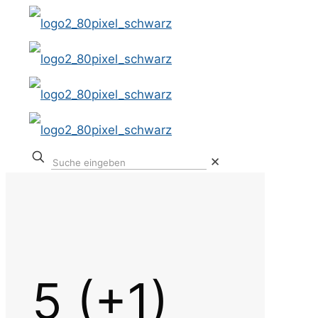
✕
5 (+1)