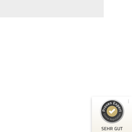
Kundenbewertungen und Erfahrungen zu
80Pixel
99%
SEHR GUT
Empfehlungen auf
ProvenExpert.com
4,79 / 5,00
104
209
Bewertungen von 2
Bewertungen auf
anderen Quellen
ProvenExpert.com
Blick aufs ProvenExpert-Profil werfen
T.
3.3.2026
5
SEHR GUT
Toller Kurs, bei dem ich sehr viel gelernt habe