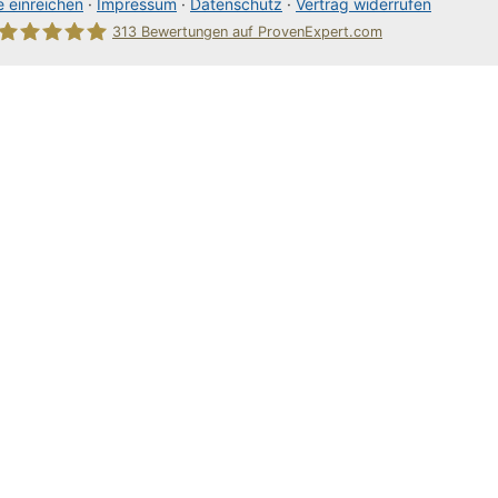
 einreichen
·
Impressum
·
Datenschutz
·
Vertrag widerrufen
313
Bewertungen auf ProvenExpert.com
80Pixel