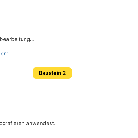
bearbeitung...
hern
Baustein 2
tografieren anwendest.