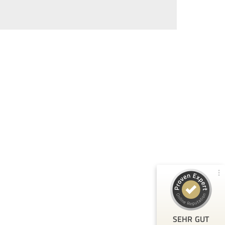
Kundenbewertungen und Erfahrungen zu
80Pixel
99%
SEHR GUT
Empfehlungen auf
ProvenExpert.com
4,79 / 5,00
104
209
Bewertungen von 2
Bewertungen auf
anderen Quellen
ProvenExpert.com
Blick aufs ProvenExpert-Profil werfen
T.
3.3.2026
5
SEHR GUT
Toller Kurs, bei dem ich sehr viel gelernt habe