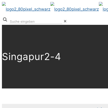
✕
Singapur2-4