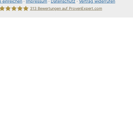
 einreichen
·
Impressum
·
Datenschutz
·
Vertrag widerrufen
313
Bewertungen auf ProvenExpert.com
80Pixel